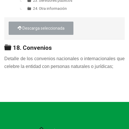
23. Servidores públicos
24. Otra información
Descarga seleccionada
Carpeta
18. Convenios
Detalle de los convenios nacionales o internacionales que
celebre la entidad con personas naturales o jurídicas;