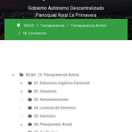
Gobierno Autónomo Descentralizado
Parroquial Rural La Primavera
INICIO
Transparencia
Transparencia Activa
18. Convenios
00 Art. 19. Transparencia Activa
▼
01. Estructura orgánica funcional
►
02. Directorio
►
03. Remuneraciones
04. Licencia de Servicios
05. Servicios
06. Presupuesto Anual