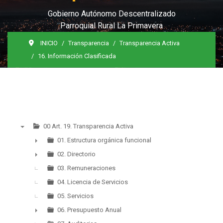
Gobierno Autónomo Descentralizado
Parroquial Rural La Primavera
INICIO
Transparencia
Transparencia Activa
16. Información Clasificada
00 Art. 19. Transparencia Activa
▼
01. Estructura orgánica funcional
►
02. Directorio
►
03. Remuneraciones
04. Licencia de Servicios
05. Servicios
06. Presupuesto Anual