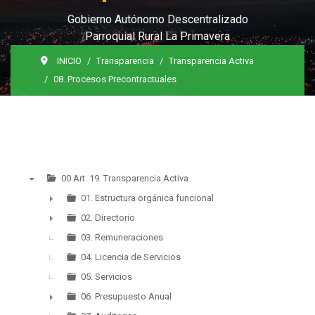
Gobierno Autónomo Descentralizado
Parroquial Rural La Primavera
INICIO
Transparencia
Transparencia Activa
08. Procesos Precontractuales
00 Art. 19. Transparencia Activa
▼
01. Estructura orgánica funcional
►
02. Directorio
►
03. Remuneraciones
04. Licencia de Servicios
05. Servicios
06. Presupuesto Anual